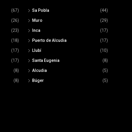
(67)
Sa Pobla
(44)
(26)
Muro
(29)
(23)
Inca
(17)
(18)
Puerto de Alcudia
(17)
(17)
Llubí
(10)
(17)
Santa Eugenia
(8)
(8)
Alcudia
(5)
(8)
Búger
(5)