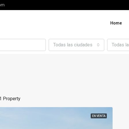
com
Home
Todas las ciudades
Todas l
1 Property
EN VENTA