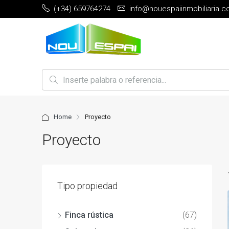
(+34) 659764274
info@nouespaiinmobiliaria.
Home
Proyecto
Proyecto
Tipo propiedad
Finca rústica
(67)