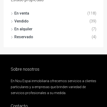
En venta
(118)
Vendido
(39)
En alquiler
(7)
Reservado
(4)
Sobre nosotros
En Nou Espai inmobiliaria ofrecemos servicios a clientes
particulares y a empresas que brinden variedad de
servicios profesionales a su medida.
Contacto