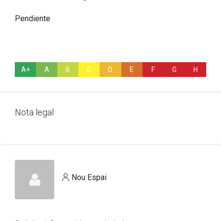
Pendiente
A+
A
B
C
D
E
F
G
H
Nota legal
Nou Espai