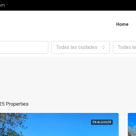
com
Home
Todas las ciudades
Todas l
25 Properties
EN ALQUILER