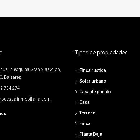
o
Tipos de propiedades
uel 2, esquina Gran Vía Colón,
Finca rústica
0, Baleares
Solar urbano
9 764 274
Casa de pueblo
ouespaiinmobiliaria.com
Casa
Terreno
nos
Finca
Planta Baja