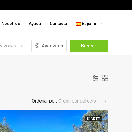
Nosotros
Ayuda
Contacto
Español
as zonas
Avanzado
Buscar
Ordenar por:
Orden por defecto
EN VENTA