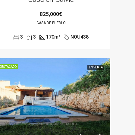
825,000€
CASA DE PUEBLO
3
3
170
m²
NOU438
DESTACADO
EN VENTA