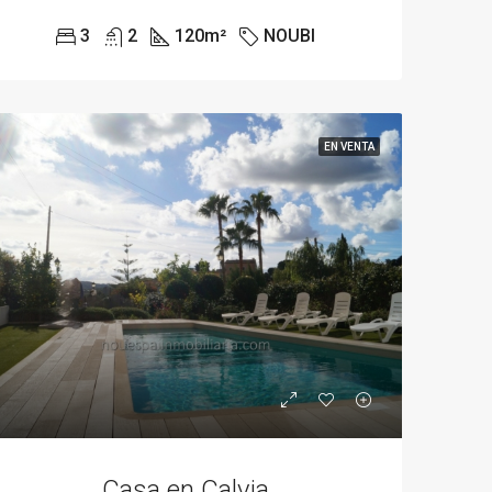
3
2
120
m²
NOUBI
EN VENTA
Casa en Calvia