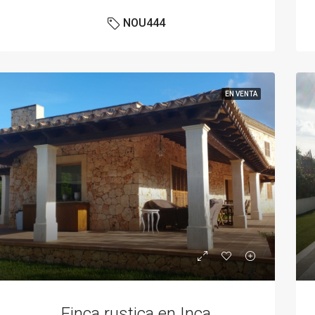
NOU444
EN VENTA
Finca rustica en Inca