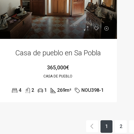
Casa de pueblo en Sa Pobla
365,000€
CASA DE PUEBLO
4
2
1
269
m²
NOU398-1
1
2