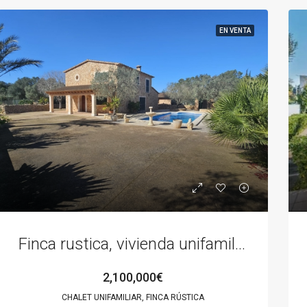
EN VENTA
ADO
EN VENTA
DESTACADO
EN VEN
Finca rustica, vivienda unifamiliar aislada, Lloret de Vistalegre
0€
745,000€
2,100,000€
CHALET UNIFAMILIAR, FINCA RÚSTICA