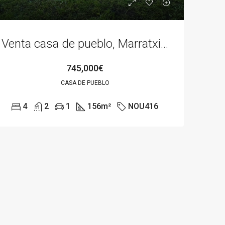
Venta casa de pueblo, Marratxi, Sa Cabaneta
745,000€
CASA DE PUEBLO
4
2
1
156
m²
NOU416