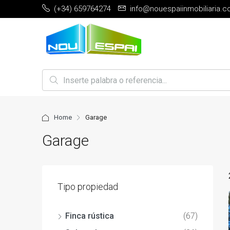
(+34) 659764274
info@nouespaiinmobiliaria.
Home
Garage
Garage
Tipo propiedad
Finca rústica
(67)