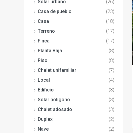
Solar urbano
(26)
Casa de pueblo
(23)
Casa
(18)
Terreno
(17)
Finca
(17)
Planta Baja
(8)
Piso
(8)
Chalet unifamiliar
(7)
Local
(4)
Edificio
(3)
Solar polígono
(3)
Chalet adosado
(3)
Duplex
(2)
Nave
(2)