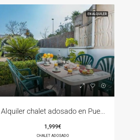
EN ALQUILER
TA
DESTACADO
RESERVADO
DESTACADO
Alquiler chalet adosado en Puerto de Alcudia
580,000€
2,800,000€
1,999€
CHALET ADOSADO