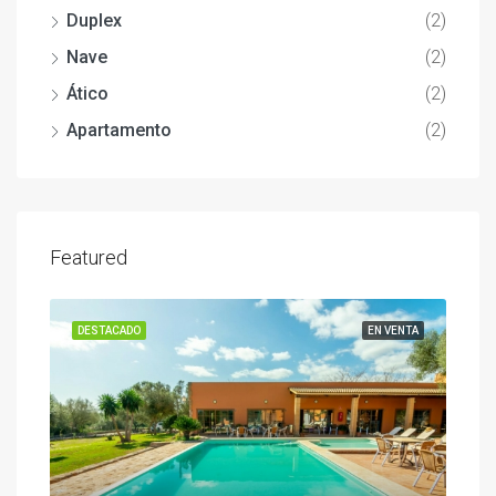
Duplex
(2)
Nave
(2)
Ático
(2)
Apartamento
(2)
Featured
ENTA
DESTACADO
EN VENTA
DES