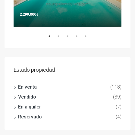
2,299,000€
477
Estado propiedad
En venta
(118)
Vendido
(39)
En alquiler
(7)
Reservado
(4)