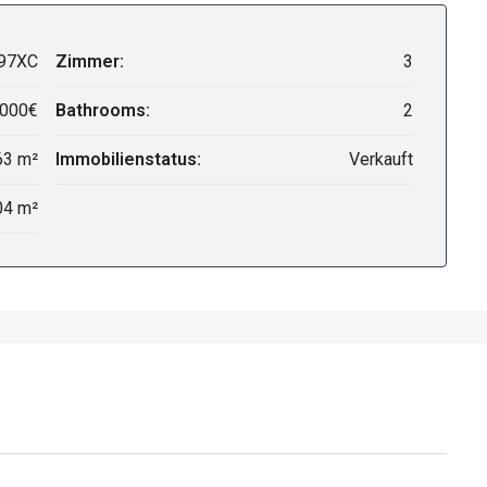
97XC
Zimmer:
3
,000€
Bathrooms:
2
63 m²
Immobilienstatus:
Verkauft
04 m²