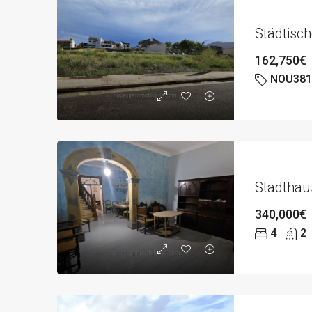
Städtisc
162,750€
NOU381
Stadthau
340,000€
4
2