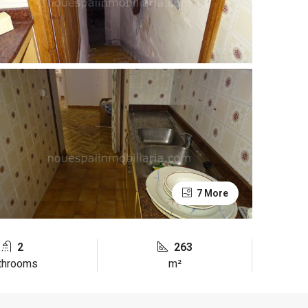
7 More
2
263
throoms
m²