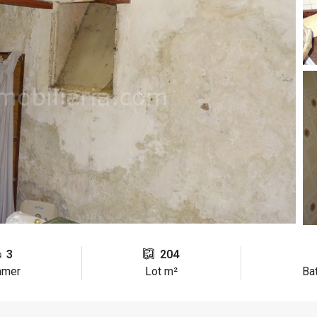
3
204
mmer
Lot m²
Ba