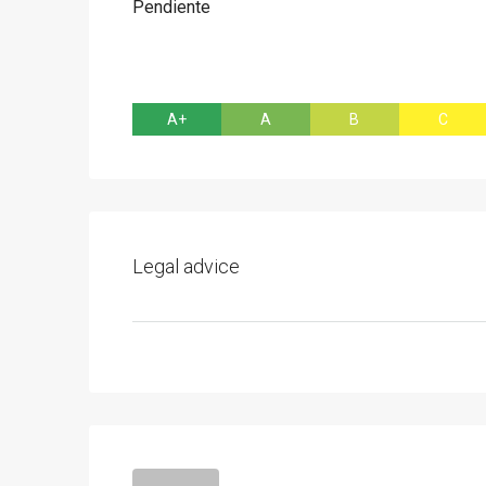
Pendiente
A+
A
B
C
Legal advice