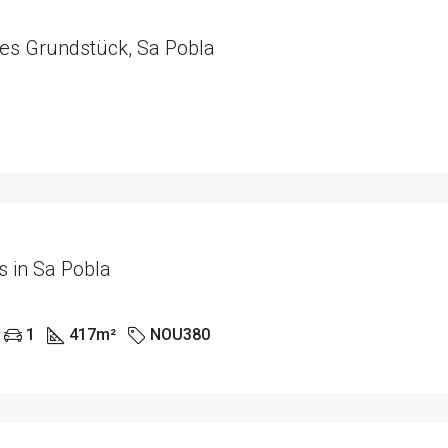
hes Grundstück, Sa Pobla
s in Sa Pobla
1
417
m²
NOU380