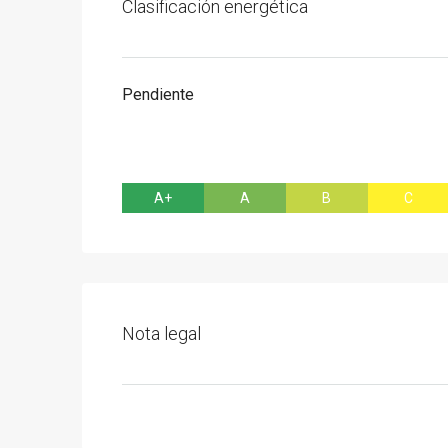
Clasificación energética
Pendiente
A+
A
B
C
Nota legal