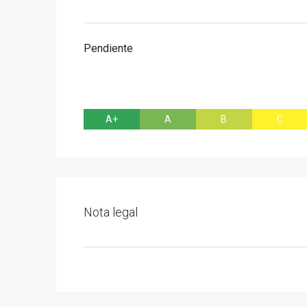
Pendiente
A+
A
B
C
Nota legal