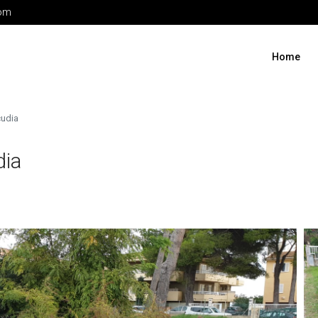
com
Home
cudia
dia