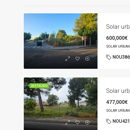
Solar urb
600,000€
SOLAR URBAN
NOU386
DESTACADO
Solar ur
477,000€
SOLAR URBA
NOU421