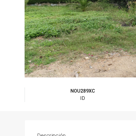
NOU289XC
ID
Descripción