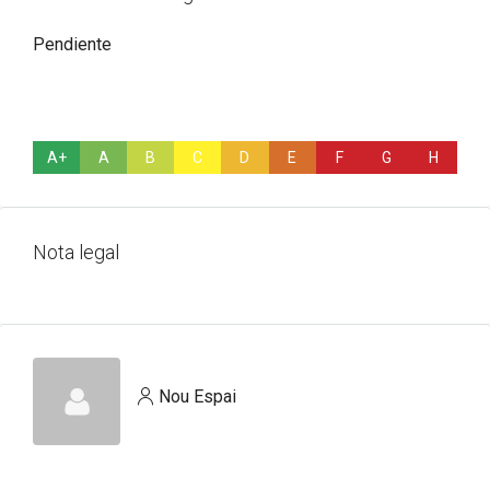
Pendiente
A+
A
B
C
D
E
F
G
H
Nota legal
Nou Espai