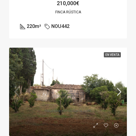
210,000€
FINCA RÚSTICA
220
m²
NOU442
EN VENTA