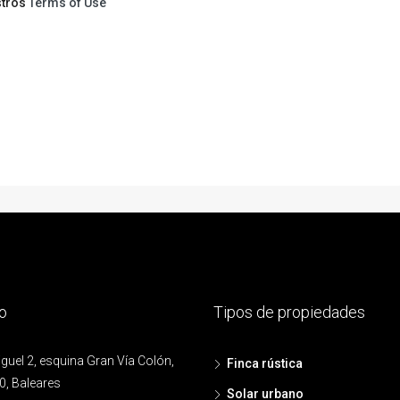
stros
Terms of Use
o
Tipos de propiedades
uel 2, esquina Gran Vía Colón,
Finca rústica
0, Baleares
Solar urbano