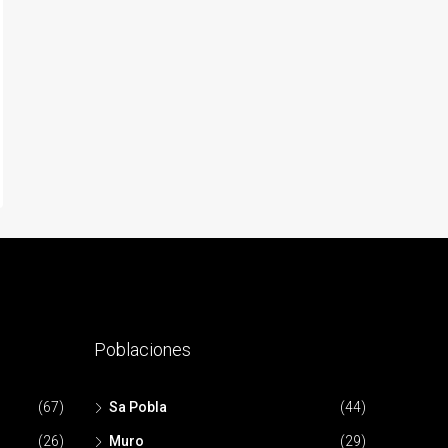
Poblaciones
(67)
Sa Pobla
(44)
(26)
Muro
(29)