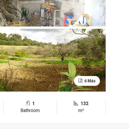
6 Más
1
132
Bathroom
m²