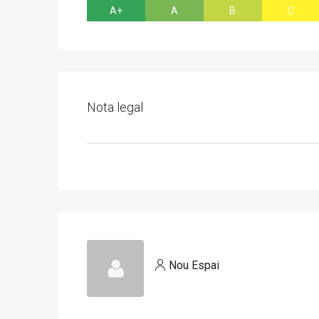
A+
A
B
C
Nota legal
Nou Espai