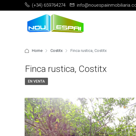
(+34) 659764274
info@nouespaiinmobiliaria.
Home
Costitx
Finca rustica, Costitx
Finca rustica, Costitx
EN VENTA