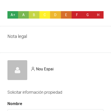
A+
A
B
C
D
E
F
G
H
Nota legal
Nou Espai
Solicitar información propiedad
Nombre