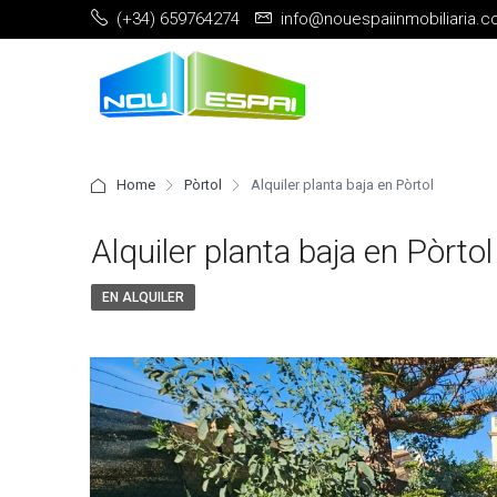
(+34) 659764274
info@nouespaiinmobiliaria.
Home
Pòrtol
Alquiler planta baja en Pòrtol
Alquiler planta baja en Pòrtol
EN ALQUILER