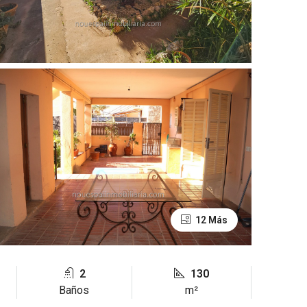
12 Más
2
130
Baños
m²