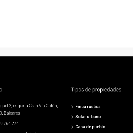
o
Tipos de propiedades
uel 2, esquina Gran Vía Colón,
Finca rústica
0, Baleares
Solar urbano
9 764 274
Casa de pueblo