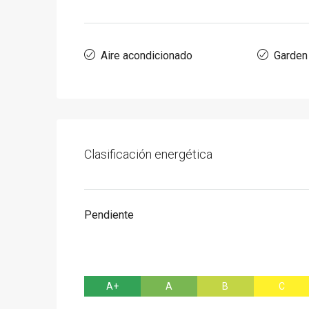
Aire acondicionado
Garden
Clasificación energética
Pendiente
A+
A
B
C