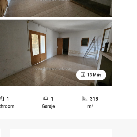
13 Más
1
1
318
throom
Garaje
m²