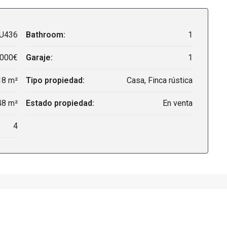
U436
Bathroom:
1
,000€
Garaje:
1
18 m²
Tipo propiedad:
Casa, Finca rústica
48 m²
Estado propiedad:
En venta
4