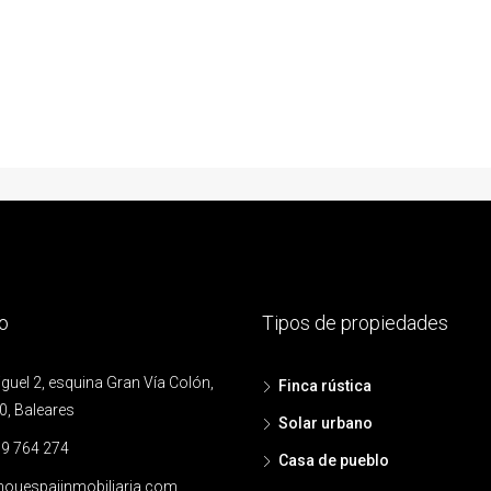
o
Tipos de propiedades
uel 2, esquina Gran Vía Colón,
Finca rústica
0, Baleares
Solar urbano
9 764 274
Casa de pueblo
ouespaiinmobiliaria.com