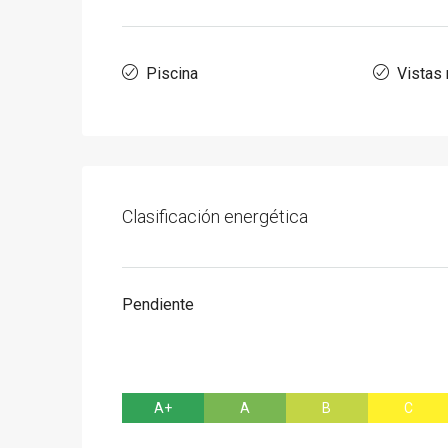
Piscina
Vistas
Clasificación energética
Pendiente
A+
A
B
C