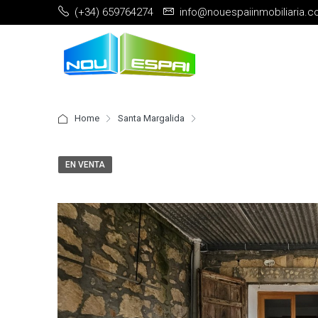
(+34) 659764274
info@nouespaiinmobiliaria.
Home
Santa Margalida
EN VENTA