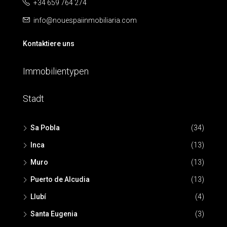
+34 659 764 274
info@nouespaiinmobiliaria.com
Kontaktiere uns
Immobilientypen
Stadt
Sa Pobla
(34)
Inca
(13)
Muro
(13)
Puerto de Alcudia
(13)
Llubí
(4)
Santa Eugenia
(3)