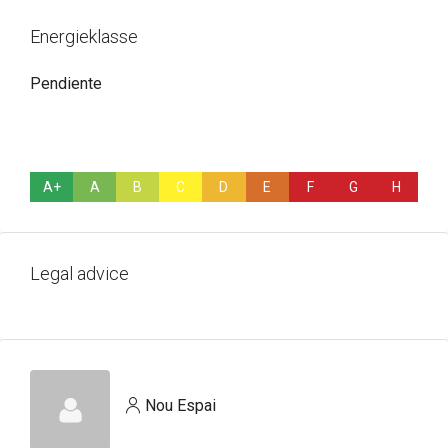
Energieklasse
Pendiente
A+
A
B
C
D
E
F
G
H
Legal advice
Nou Espai