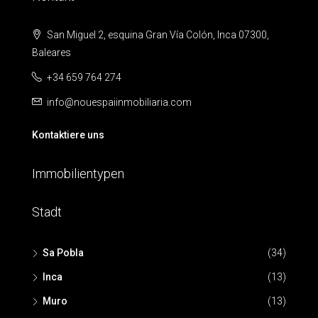
San Miguel 2, esquina Gran Vía Colón, Inca 07300,
Baleares
+34 659 764 274
info@nouespaiinmobiliaria.com
Kontaktiere uns
Immobilientypen
Stadt
Sa Pobla
(34)
Inca
(13)
Muro
(13)