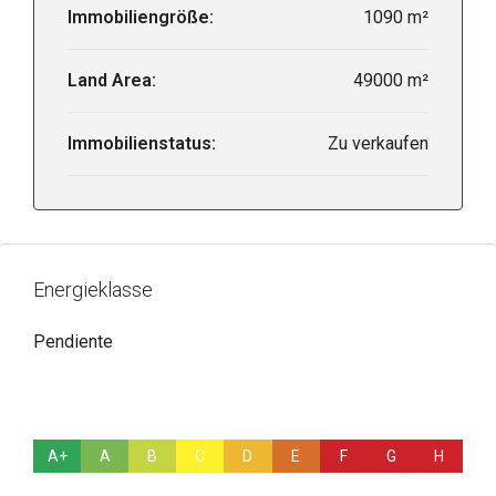
Immobiliengröße:
1090 m²
Land Area:
49000 m²
Immobilienstatus:
Zu verkaufen
Energieklasse
Pendiente
A+
A
B
C
D
E
F
G
H