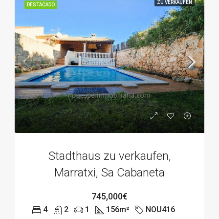
ZU VERKAUFEN
DESTACADO
Stadthaus zu verkaufen,
Marratxi, Sa Cabaneta
745,000€
4
2
1
156
m²
NOU416