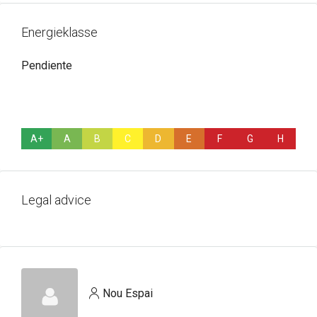
Energieklasse
Pendiente
A+
A
B
C
D
E
F
G
H
Legal advice
Nou Espai