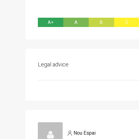
A+
A
B
C
Legal advice
Nou Espai