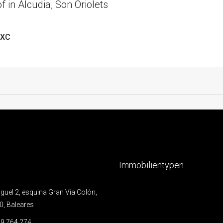
 in Alcudia, Son Oriolets
1XC
Immobilientypen
uel 2, esquina Gran Vía Colón,
0, Baleares
9 764 274