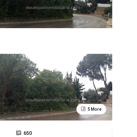
5 More
650