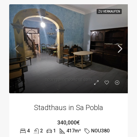
ZU VERKAUFEN
Stadthaus in Sa Pobla
340,000€
4
2
1
417
m²
NOU380