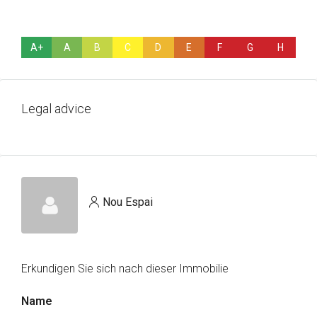
A+
A
B
C
D
E
F
G
H
Legal advice
Nou Espai
Erkundigen Sie sich nach dieser Immobilie
Name