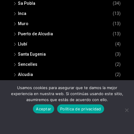
Sa Pobla
(34)
Inca
(13)
Muro
(13)
Puerto de Alcudia
(13)
Llubí
(4)
Santa Eugenia
(3)
Sencelles
(2)
Alcudia
(2)
Usamos cookies para asegurar que te damos la mejor
experiencia en nuestra web. Si continúas usando este sitio,
asumiremos que estás de acuerdo con ello.
Aceptar
Política de privacidad
© Nou Espai Inmobiliaria -
Política de privacidad
-
Aviso legal
Nou Espai