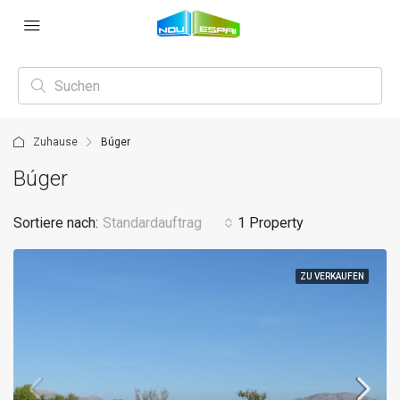
Zuhause
Búger
Búger
Sortiere nach:
Standardauftrag
1 Property
ZU VERKAUFEN